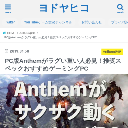
ヨドヤヒコ
menu
search
Twitter
YouTubeゲーム実況チャンネル
お問い合わせ
プライバ
HOME
Anthem攻略
PC版Anthemがラグい重い人必見！推奨スペックおすすめゲーミングPC
2019.01.30
Anthem攻略
PC版Anthemがラグい重い人必見！推奨ス
ペックおすすめゲーミングPC