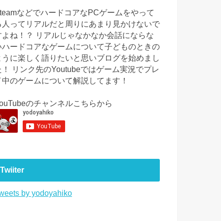
SteamなどでハードコアなPCゲームをやって
る人ってリアルだと周りにあまり見かけないで
すよね！？ リアルじゃなかなか会話にならな
いハードコアなゲームについて子どものときの
ように楽しく語りたいと思いブログを始めまし
た！ リンク先のYoutubeではゲーム実況でプレ
イ中のゲームについて解説してます！
YouTubeのチャンネルこちらから
Twiiter
weets by yodoyahiko