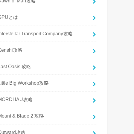
Dawn of Man攻略
GPUとは
Interstellar Transport Company攻略
Kenshi攻略
Last Oasis 攻略
Little Big Workshop攻略
MORDHAU攻略
Mount & Blade 2 攻略
Outward攻略