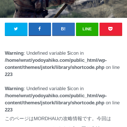
LINE
Warning
: Undefined variable $icon in
/home/wnxt/yodoyahiko.com/public_html/wp-
content/themes/jstork/library/shortcode.php
on line
223
Warning
: Undefined variable $icon in
/home/wnxt/yodoyahiko.com/public_html/wp-
content/themes/jstork/library/shortcode.php
on line
223
このページはMORDHAUの攻略情報です。今回は