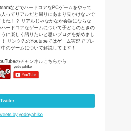
SteamなどでハードコアなPCゲームをやって
る人ってリアルだと周りにあまり見かけないで
すよね！？ リアルじゃなかなか会話にならな
いハードコアなゲームについて子どものときの
ように楽しく語りたいと思いブログを始めまし
た！ リンク先のYoutubeではゲーム実況でプレ
イ中のゲームについて解説してます！
YouTubeのチャンネルこちらから
Twiiter
weets by yodoyahiko