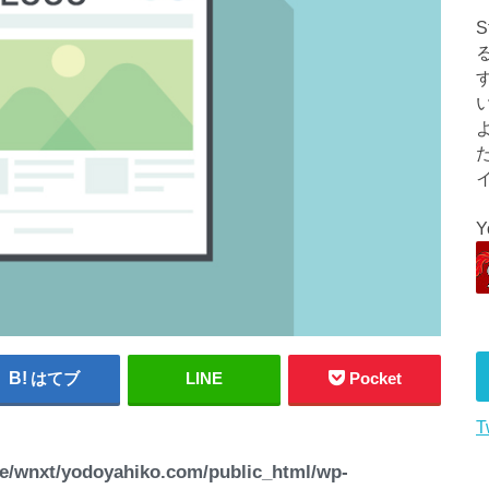
はてブ
LINE
Pocket
T
e/wnxt/yodoyahiko.com/public_html/wp-