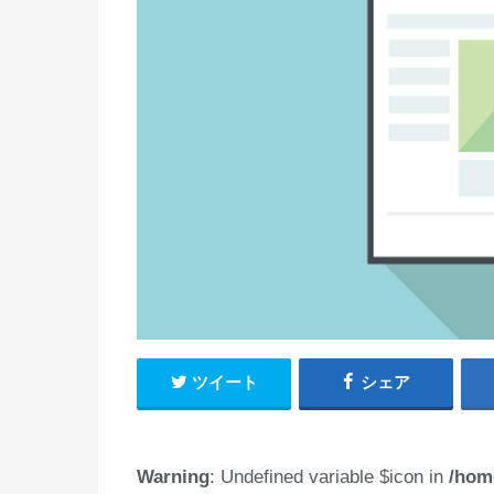
ツイート
シェア
Warning
: Undefined variable $icon in
/hom