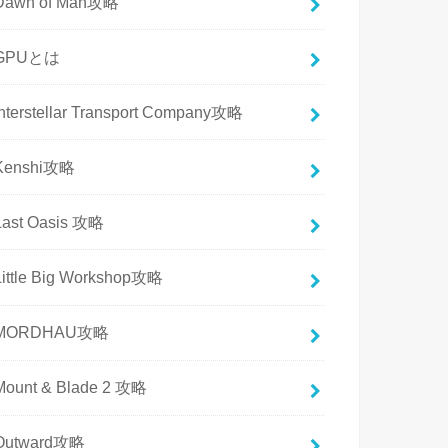
Dawn of Man攻略
GPUとは
Interstellar Transport Company攻略
Kenshi攻略
Last Oasis 攻略
Little Big Workshop攻略
MORDHAU攻略
Mount & Blade 2 攻略
Outward攻略