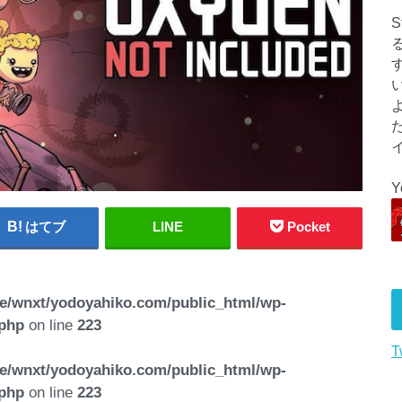
はてブ
LINE
Pocket
e/wnxt/yodoyahiko.com/public_html/wp-
.php
on line
223
T
e/wnxt/yodoyahiko.com/public_html/wp-
.php
on line
223