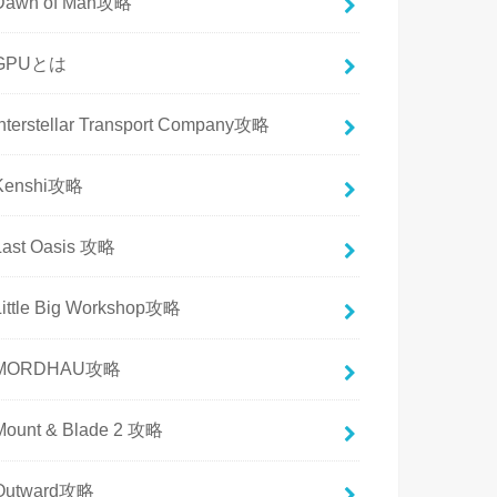
Dawn of Man攻略
GPUとは
Interstellar Transport Company攻略
Kenshi攻略
Last Oasis 攻略
Little Big Workshop攻略
MORDHAU攻略
Mount & Blade 2 攻略
Outward攻略