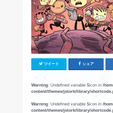
ツイート
シェア
Warning
: Undefined variable $icon in
/hom
content/themes/jstork/library/shortcode
Warning
: Undefined variable $icon in
/hom
content/themes/jstork/library/shortcode