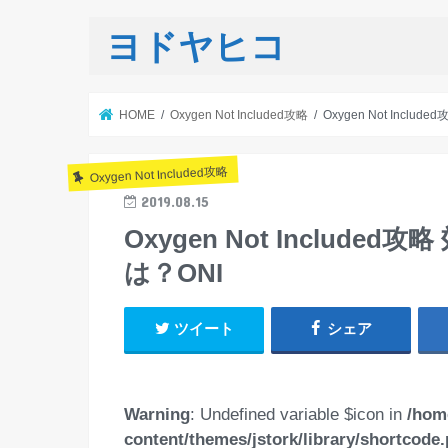
ヨドヤヒコ
HOME
Oxygen Not Included攻略
Oxygen Not Inc
Oxygen Not Included攻略
2019.08.15
Oxygen Not Inclu
は？ONI
ツイート
シェア
Warning
: Undefined variable $icon in
/hom
content/themes/jstork/library/shortcode