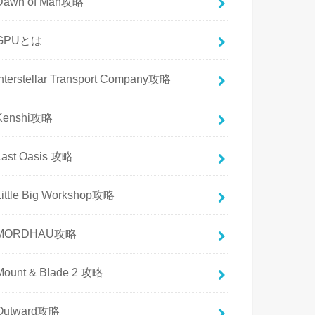
Dawn of Man攻略
GPUとは
Interstellar Transport Company攻略
Kenshi攻略
Last Oasis 攻略
Little Big Workshop攻略
MORDHAU攻略
Mount & Blade 2 攻略
Outward攻略